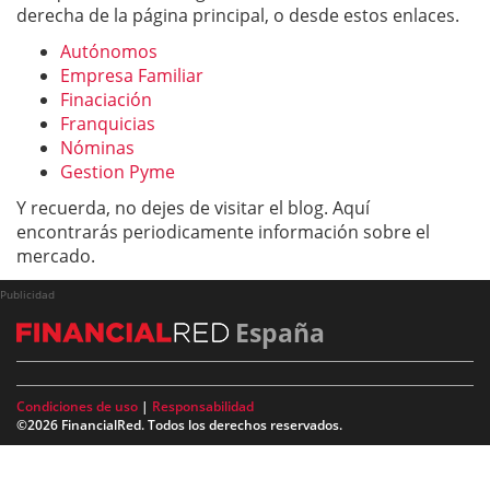
derecha de la página principal, o desde estos enlaces.
Autónomos
Empresa Familiar
Finaciación
Franquicias
Nóminas
Gestion Pyme
Y recuerda, no dejes de visitar el blog. Aquí
encontrarás periodicamente información sobre el
mercado.
Publicidad
España
Condiciones de uso
|
Responsabilidad
©2026 FinancialRed. Todos los derechos reservados.