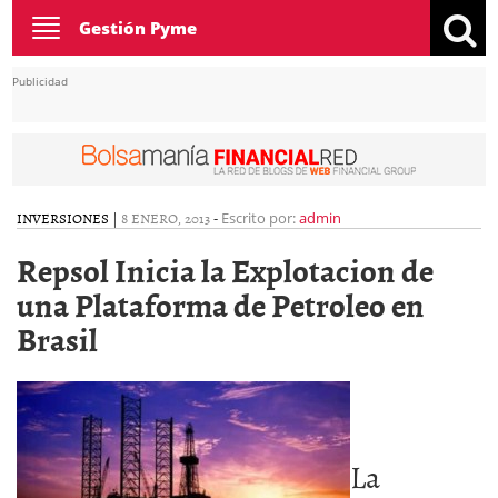
Toggle
Gestión Pyme
navigation
Publicidad
INVERSIONES
|
8 ENERO, 2013
-
Escrito por:
admin
Repsol Inicia la Explotacion de
una Plataforma de Petroleo en
Brasil
La