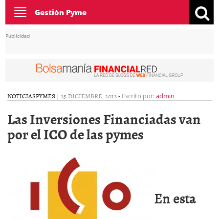
Toggle
Gestión Pyme
navigation
Publicidad
NOTICIAS
PYMES
|
25 DICIEMBRE, 2012
-
Escrito por:
admin
Las Inversiones Financiadas van
por el ICO de las pymes
En esta