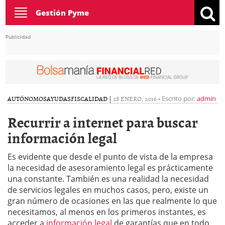
Toggle
Gestión Pyme
navigation
Publicidad
AUTÓNOMOS
AYUDAS
FISCALIDAD
|
28 ENERO, 2016
-
Escrito por:
admin
Recurrir a internet para buscar
información legal
Es evidente que desde el punto de vista de la empresa
la necesidad de asesoramiento legal es prácticamente
una constante. También es una realidad la necesidad
de servicios legales en muchos casos, pero, existe un
gran número de ocasiones en las que realmente lo que
necesitamos, al menos en los primeros instantes, es
acceder a
información legal
de garantías que en todo