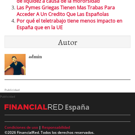
de liquidez a causa de la mororsidad
Las Pymes Griegas Tienen Mas Trabas Para
Acceder A Un Credito Que Las Españolas
Por qué el teletrabajo tiene menos impacto en
España que en la UE
Autor
admin
Publicidad
Publicidad
España
Condiciones de uso
|
Responsabilidad
©2026 FinancialRed. Todos los derechos reservados.