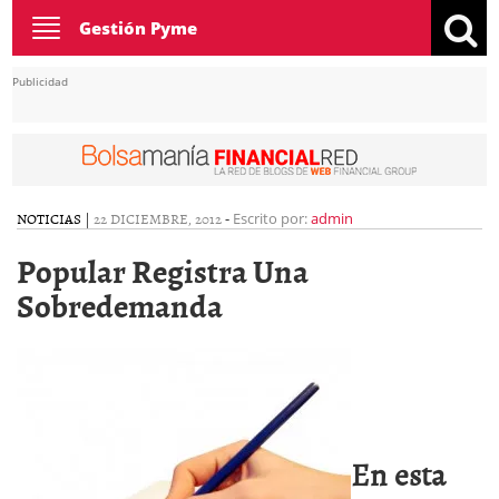
Toggle
Gestión Pyme
navigation
Publicidad
NOTICIAS
|
22 DICIEMBRE, 2012
-
Escrito por:
admin
Popular Registra Una
Sobredemanda
En esta