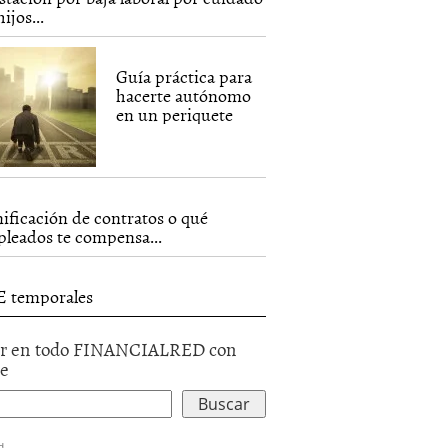
ijos...
Guía práctica para
hacerte autónomo
en un periquete
ificación de contratos o qué
leados te compensa...
 temporales
r en todo FINANCIALRED con
le
d