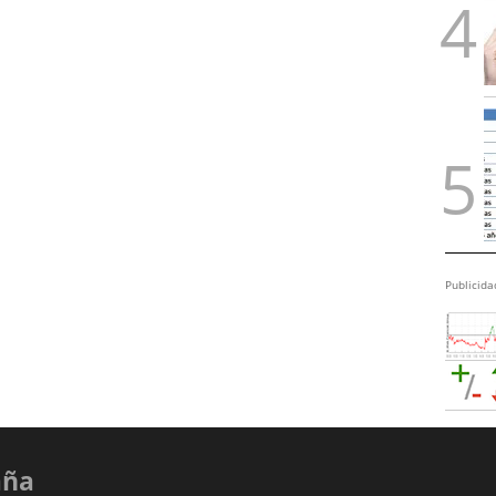
Publicida
aña