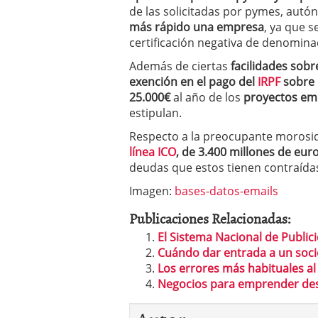
de las solicitadas por pymes, aut
errores
abril 10, 2025
más rápido una empresa
, ya que s
certificación negativa de denominac
Además de ciertas
facilidades sob
exención en el pago del
IRPF
sobre 
25.000€
al año de los
proyectos e
estipulan.
Respecto a la preocupante morosi
línea ICO
, de 3.400 millones de eur
deudas que estos tienen contraíd
Imagen:
bases-datos-emails
Publicaciones Relacionadas:
El Sistema Nacional de Publi
Cuándo dar entrada a un soci
Los errores más habituales a
Negocios para emprender de