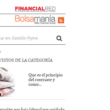
r en:
d
VISTOS DE LA CATEGORÍA
Que es el principio
del contraste y
como...
stación por baja laboral por cuidado