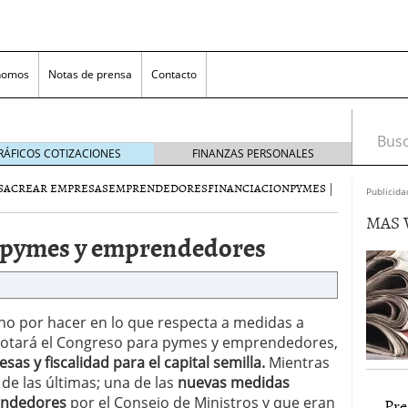
nomos
Notas de prensa
Contacto
Busca
RÁFICOS COTIZACIONES
FINANZAS PERSONALES
SA
CREAR EMPRESAS
EMPRENDEDORES
FINANCIACION
PYMES
|
Publicida
MAS 
 pymes y emprendedores
ho por hacer en lo que respecta a medidas a
nversión rentable para las pymes que venden online
 votará el Congreso para pymes y emprendedores,
as y fiscalidad para el capital semilla.
Mientras
cio en un ecommerce exitoso
junio 20, 2025
e las últimas; una de las
nuevas medidas
 la Transformación Empresarial
mayo 14, 2025
endedores
por el Consejo de Ministros y que eran
Pre
al: guía rápida para trasladar empleados sin