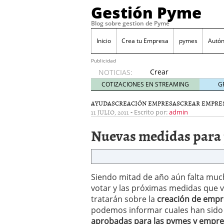
Gestión Pyme
Blog sobre gestion de Pyme
Inicio
Crea tu Empresa
pymes
Autó
Publicidad
Crear
NOTICIAS:
empresa
COTIZACIONES EN STREAMING
G
online vs
proceso
AYUDAS
CREACIÓN EMPRESAS
CREAR EMPRE
11 JULIO, 2011
-
tradicional:
Escrito por:
admin
ventajas
Nuevas medidas para
reales
para
pymes
mayo 29,
2026
Siendo mitad de año aún falta muc
Sobres de cartón: una i
votar y las próximas medidas que
septiembre 4, 2025
tratarán sobre la
creación de empres
Cómo convertir tu nego
podemos informar cuales han sido d
Los CRM: Impulsores de
aprobadas para las pymes y empr
Reubicación internacion