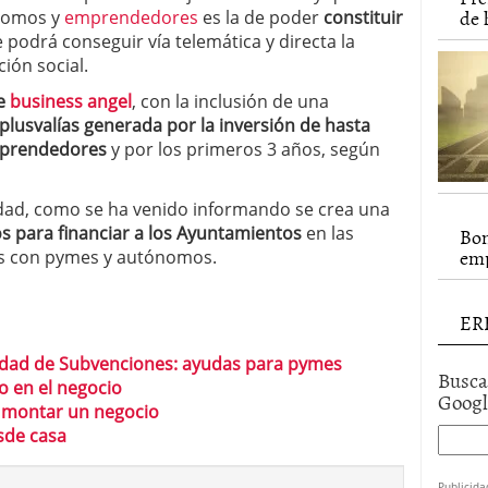
de h
ónomos y
emprendedores
es la de poder
constituir
e podrá conseguir vía telemática y directa la
ión social.
re
business angel
, con la inclusión de una
plusvalías generada por la inversión de hasta
mprendedores
y por los primeros 3 años, según
dad, como se ha venido informando se crea una
os para financiar a los Ayuntamientos
en las
Bon
emp
as con pymes y autónomos.
ERE
cidad de Subvenciones: ayudas para pymes
Busca
o en el negocio
Goog
l montar un negocio
sde casa
Publicida