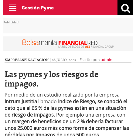
Toggle
Gestión Pyme
navigation
Publicidad
EMPRESAS
FINACIACIÓN
|
28 JULIO, 2009
-
Escrito por:
admin
Las pymes y los riesgos de
impagos.
Por medio de un estudio realizado por la empresa
Intrum Justitia
llamado
Indice de Riesgo, se conoció el
dato que el 65 % de las pymes están en una situación
de riesgo de impagos
. Por ejemplo una empresa con
un margen de beneficios de un 2 % debería facturar
unos 25.000 euros más como forma de compensar las
pérdidas por impagos de unos 500 euros
.