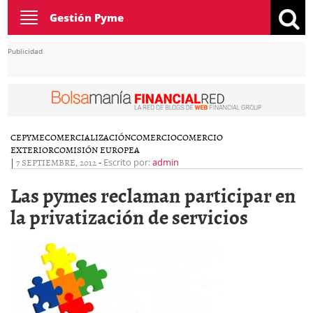
Toggle
Gestión Pyme
navigation
Publicidad
CEPYME
COMERCIALIZACIÓN
COMERCIO
COMERCIO
EXTERIOR
COMISIÓN EUROPEA
|
7 SEPTIEMBRE, 2012
-
Escrito por:
admin
Las pymes reclaman participar en
la privatización de servicios