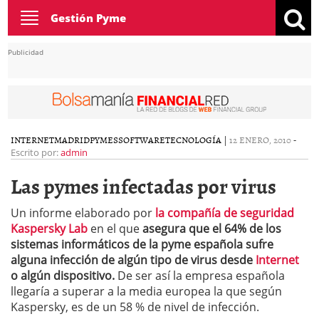
Toggle
Gestión Pyme
navigation
Publicidad
INTERNET
MADRID
PYMES
SOFTWARE
TECNOLOGÍA
|
12 ENERO, 2010
-
Escrito por:
admin
Las pymes infectadas por virus
Un informe elaborado por
la compañía de seguridad
Kaspersky Lab
en el que
asegura que el 64% de los
sistemas informáticos de la pyme española sufre
alguna infección de algún tipo de virus desde
Internet
o algún dispositivo.
De ser así la empresa española
llegaría a superar a la media europea la que según
Kaspersky, es de un 58 % de nivel de infección.