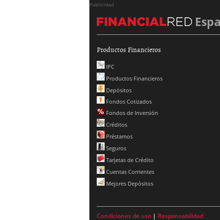
Publicidad
Esp
Productos Financieros
IPC
Productos Financieros
Depósitos
Fondos Cotizados
Fondos de Inversión
Créditos
Préstamos
Seguros
Tarjetas de Crédito
Cuentas Corrientes
Mejores Depósitos
Condiciones de uso
|
Responsabilidad