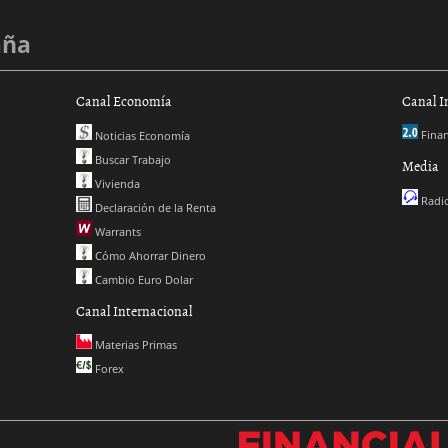
aña
Canal Economía
Canal I
Finan
Noticias Economía
Buscar Trabajo
Media
Vivienda
Radio
Declaración de la Renta
Warrants
Cómo Ahorrar Dinero
Cambio Euro Dolar
Canal Internacional
Materias Primas
Forex