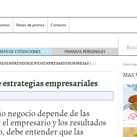
nomos
Notas de prensa
Contacto
Busca
RÁFICOS COTIZACIONES
FINANZAS PERSONALES
RES
EMPRENDIMIENTOS
EMPRESARIOS
EMPRESAS
|
27
Publicida
MAS 
 estrategias empresariales
ño negocio depende de las
nversión rentable para las pymes que venden online
el empresario y los resultados
cio en un ecommerce exitoso
junio 20, 2025
, debe entender que las
 la Transformación Empresarial
mayo 14, 2025
al: guía rápida para trasladar empleados sin