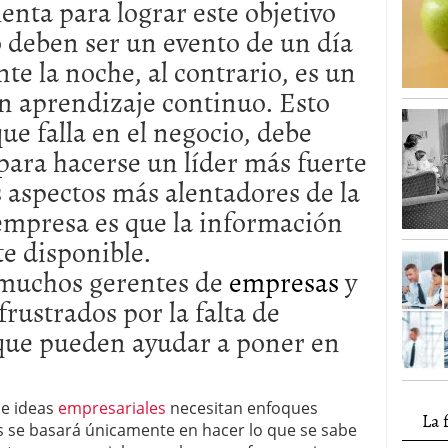
enta para lograr este objetivo
o deben ser un evento de un día
te la noche, al contrario, es un
n aprendizaje continuo. Esto
que falla en el negocio, debe
para hacerse un líder más fuerte
s aspectos más alentadores de la
empresa es que la información
te disponible.
muchos gerentes de
empresas
y
rustrados por la falta de
 que pueden ayudar a poner en
de ideas
empresariales
necesitan enfoques
La 
os se basará únicamente en hacer lo que se sabe