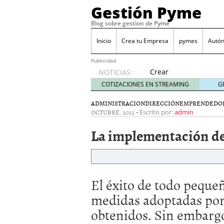
Gestión Pyme
Blog sobre gestion de Pyme
Inicio
Crea tu Empresa
pymes
Autó
Publicidad
Crear
NOTICIAS:
empresa
COTIZACIONES EN STREAMING
G
online vs
proceso
ADMINISTRACION
DIRECCIÓN
EMPRENDEDO
OCTUBRE, 2012
-
tradicional:
Escrito por:
admin
ventajas
La implementación de
reales
para
pymes
mayo 29,
2026
El éxito de todo peque
Sobres de cartón: una i
septiembre 4, 2025
medidas adoptadas por 
Cómo convertir tu nego
obtenidos. Sin embargo
Los CRM: Impulsores de
Reubicación internacion