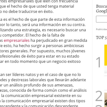
ntes empresariales que leen con frecuencia
Busca
 que el hecho de que usted tenga material
Goog
o no debe traducirse en éxito.
a es el hecho de que parte de esta información
por lo tanto, será una información en su contra.
ilizando una estrategia, es necesario buscar una
Publicida
 competidor. El hecho de la falta de
TOP 
as
empresariales
ha perjudicado en gran medida
 esto, ha hecho surgir a personas ambiciosas
ctores generales. Por supuesto, muchos jóvenes
fesionales de éxito para estar en su estado
rar en todo momento que un negocio exitoso
n ser líderes natos y en el caso de que no lo
ades y destrezas laborales que llevarán adelante
ar un análisis profundo de sus amenazas,
lezas, conocida de forma común como el análisis
a la comunicación empresarial existente en su
 la comunicación empresarial existen dos tipos
 ascendente y la comunicación descendente.