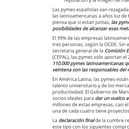
reputación y la imagen de ma
Las pymes españolas van rezagada
las latinoamericanas a años luz de
piensa que si estan juntas,
las pyme
posibilidades de alcanzar esas me
El 99% de las empresas latinoame
tres personas, según la OCDE. Sin 
secretaria general de la
Comisión E
(CEPAL), las pymes solo aportan el 
110.000 pymes latinoamericanas qu
veintena son las responsables del 
En América Latina, las pymes están
talento universitario y de los mer
productividad. El Gobierno de Mar
socios ideales para
dar un vuelco a
millones de estas empresas, casi el
una de cada cuatro tiene proyectos
La
declaración final
de la cumbre re
este tipo con los siguientes comp