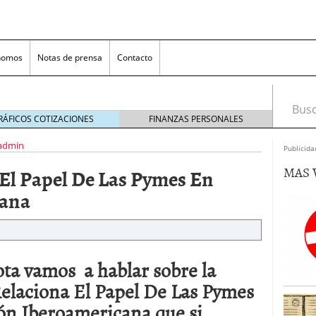
nomos
Notas de prensa
Contacto
Busca
RÁFICOS COTIZACIONES
FINANZAS PERSONALES
admin
Publicida
MAS 
El Papel De Las Pymes En
cana
nversión rentable para las pymes que venden online
ota vamos a hablar sobre la
laciona El Papel De Las Pymes
cio en un ecommerce exitoso
junio 20, 2025
 la Transformación Empresarial
mayo 14, 2025
ón Iberoamericana que si
al: guía rápida para trasladar empleados sin