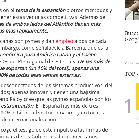
rca.
s en el
tema de la expansión
a otros mercados y
 tener estas ventajas competitivas. Ademas se
s de ambos lados del Atlántico tienen más
tas más rápidamente.
Busca
Goog
ricanas son pymes y dan
empleo
a dos de cada
embargo, como señala Alicia Bárcena, que es la
conómica para América Latina y el Caribe
20% del PIB regional de este pais.
De las más de
Publicida
e exportan (un 10% del total), apenas una
TOP 
40% de todas esas ventas externas.
 desconectadas de los sistemas productivos, del
cados; apenas innovan y tienen una bajísima
iano Rajoy cree que las pymes españolas son los
 esta situación
. En España hay más de tres
 80% están en el sector servicios, y en torno a
 de internacionalización.
coge el testigo de este impulso a las firmas de
romisos de los Gobiernos iberoamericanos: