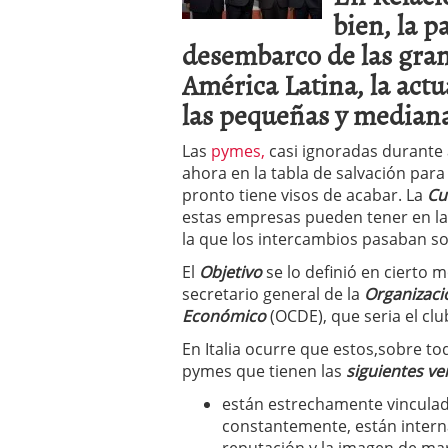
bien, la p
errores
abril 10, 2025
desembarco de las gra
América Latina, la actua
las pequeñas y mediana
Las
pymes,
casi ignoradas durante
ahora en la tabla de salvación para
pronto tiene visos de acabar. La
Cu
estas empresas pueden tener en la
la que los intercambios pasaban so
El
O
bjetivo
se lo definió en cierto 
secretario general de la
Organizaci
Económico
(OCDE), que seria el clu
En Italia ocurre que estos,sobre t
pymes que tienen las
siguientes ve
están estrechamente vinculad
constantemente, están interna