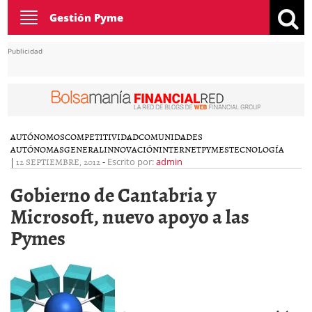
Toggle
Gestión Pyme
navigation
Publicidad
AUTÓNOMOS
COMPETITIVIDAD
COMUNIDADES
AUTÓNOMAS
GENERAL
INNOVACIÓN
INTERNET
PYMES
TECNOLOGÍA
|
12 SEPTIEMBRE, 2012
-
Escrito por:
admin
Gobierno de Cantabria y
Microsoft, nuevo apoyo a las
Pymes