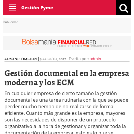
Toggle
Gestión Pyme
navigation
Publicidad
ADMINISTRACION
|
3 AGOSTO, 2017
-
Escrito por:
admin
Gestión documental en la empresa
moderna y los ECM
En cualquier empresa de cierto tamaño la gestión
documental es una tarea rutinaria con la que se puede
perder mucho tiempo de no realizarse de forma
eficiente. Cuanto más grande es la empresa, mayores
son las necesidades de disponer de un protocolo
organizativo a la hora de gestionar y organizar toda la
documentación de la empresa, esto es lo que se