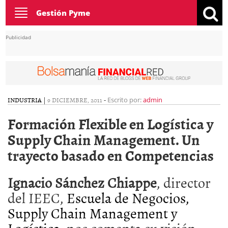
Toggle
Gestión Pyme
navigation
Publicidad
INDUSTRIA
|
9 DICIEMBRE, 2011
-
Escrito por:
admin
Formación Flexible en Logística y
Supply Chain Management. Un
trayecto basado en Competencias
Ignacio Sánchez Chiappe
, director
del IEEC,
Escuela de Negocios,
Supply Chain Management y