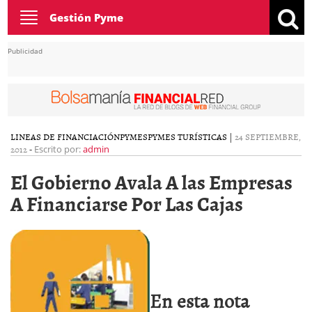
Toggle
Gestión Pyme
navigation
Publicidad
LINEAS DE FINANCIACIÓN
PYMES
PYMES TURÍSTICAS
|
24 SEPTIEMBRE,
2012
-
Escrito por:
admin
El Gobierno Avala A las Empresas
A Financiarse Por Las Cajas
En esta nota