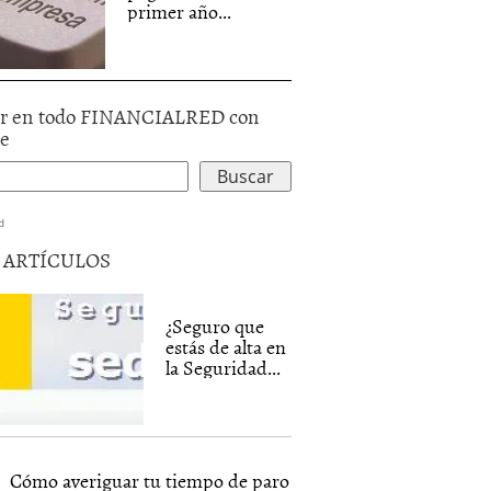
primer año...
r en todo FINANCIALRED con
le
d
5 ARTÍCULOS
¿Seguro que
estás de alta en
la Seguridad...
Cómo averiguar tu tiempo de paro