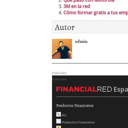
Qué pasó con Motorola
3M en la red
Cómo formar gratis a tus em
Autor
admin
Publicidad
Publicidad
Esp
Productos Financieros
IPC
Productos Financieros