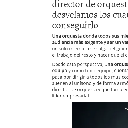
director de orques
errores
abril 10, 2025
desvelamos los cua
conseguirlo
Una orquesta donde todos sus mie
audiencia más exigente y ser un ve
un solo miembro se salga del guion,
el trabajo del resto y hacer que el c
Desde esta perspectiva, u
na orques
equipo
y como todo equipo,
cuenta
pasa por dirigir a todos los músico
suenen al unísono y de forma armó
director de orquesta y que también
líder empresarial.