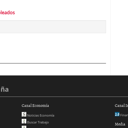
pleados
aña
Canal Economía
Canal I
Finan
Noticias Economía
Buscar Trabajo
Media