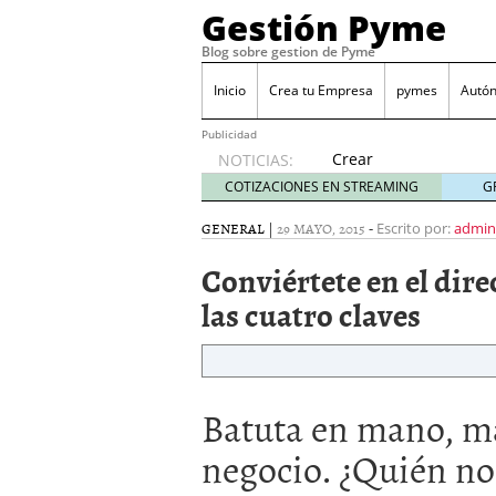
Gestión Pyme
Blog sobre gestion de Pyme
Inicio
Crea tu Empresa
pymes
Autó
Publicidad
Crear
NOTICIAS:
empresa
COTIZACIONES EN STREAMING
G
online vs
proceso
GENERAL
|
29 MAYO, 2015
-
Escrito por:
admin
tradicional:
Conviértete en el dire
ventajas
reales
las cuatro claves
para
pymes
mayo 29,
2026
Sobres de cartón: una i
Batuta en mano, ma
septiembre 4, 2025
Cómo convertir tu nego
negocio. ¿Quién no
Los CRM: Impulsores de
Reubicación internacion