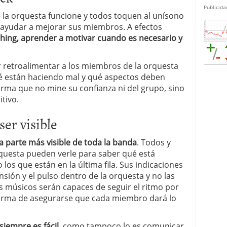
Publicida
e la orquesta funcione y todos toquen al unísono
 ayudar a mejorar sus miembros. A efectos
hing, aprender a motivar cuando es necesario y
 retroalimentar a los miembros de la orquesta
é están haciendo mal y qué aspectos deben
orma que no mine su confianza ni del grupo, sino
tivo.
ser visible
la parte más visible de toda la banda
. Todos y
questa pueden verle para saber qué está
os que están en la última fila. Sus indicaciones
nsión y el pulso dentro de la orquesta y no las
s músicos serán capaces de seguir el ritmo por
 forma de asegurarse que cada miembro dará lo
siempre es fácil
, como tampoco lo es comunicar