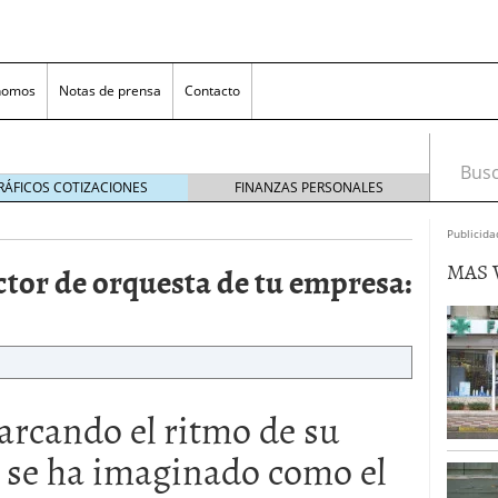
nomos
Notas de prensa
Contacto
Busca
RÁFICOS COTIZACIONES
FINANZAS PERSONALES
Publicida
MAS 
ctor de orquesta de tu empresa:
nversión rentable para las pymes que venden online
rcando el ritmo de su
cio en un ecommerce exitoso
junio 20, 2025
 se ha imaginado como el
 la Transformación Empresarial
mayo 14, 2025
al: guía rápida para trasladar empleados sin