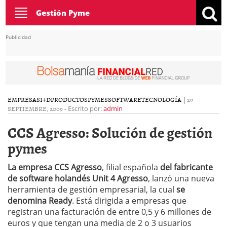
Toggle
Gestión Pyme
navigation
Publicidad
EMPRESAS
I+D
PRODUCTOS
PYMES
SOFTWARE
TECNOLOGÍA
|
29
SEPTIEMBRE, 2009
-
Escrito por:
admin
CCS Agresso: Solución de gestión
pymes
La empresa CCS Agresso
, filial española
del fabricante
de software holandés Unit 4 Agresso
, lanzó una nueva
herramienta de gestión empresarial, la cual
se
denomina Ready
. Está dirigida a empresas que
registran una facturación de entre 0,5 y 6 millones de
euros y que tengan una media de 2 o 3 usuarios