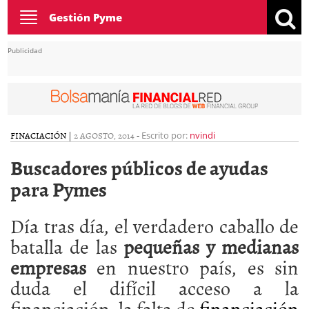
Toggle
Gestión Pyme
navigation
Publicidad
FINACIACIÓN
|
2 AGOSTO, 2014
-
Escrito por:
nvindi
Buscadores públicos de ayudas
para Pymes
Día tras día, el verdadero caballo de
batalla de las
pequeñas y medianas
empresas
en nuestro país, es sin
duda el difícil acceso a la
financiación, la falta de
financiación