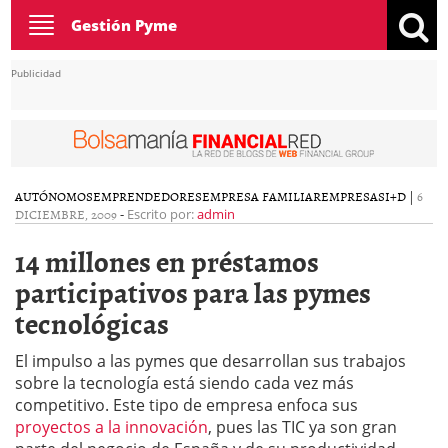
Toggle
Gestión Pyme
navigation
Publicidad
AUTÓNOMOS
EMPRENDEDORES
EMPRESA FAMILIAR
EMPRESAS
I+D
|
6
DICIEMBRE, 2009
-
Escrito por:
admin
14 millones en préstamos
participativos para las pymes
tecnológicas
El impulso a las pymes que desarrollan sus trabajos
sobre la tecnología está siendo cada vez más
competitivo. Este tipo de empresa enfoca sus
proyectos a la innovación
, pues las TIC ya son gran