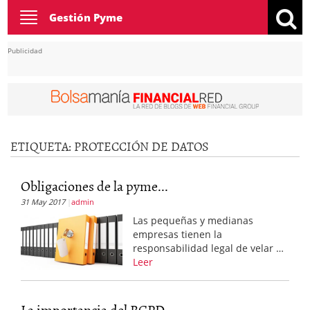
Toggle
Gestión Pyme
navigation
Publicidad
ETIQUETA:
PROTECCIÓN DE DATOS
Obligaciones de la pyme...
31 May 2017
admin
Las pequeñas y medianas
empresas tienen la
responsabilidad legal de velar …
Leer
La importancia del RGPD...