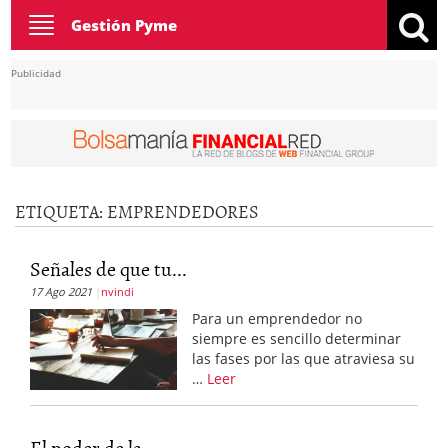
Toggle
Gestión Pyme
navigation
Publicidad
ETIQUETA:
EMPRENDEDORES
Señales de que tu...
17 Ago 2021
nvindi
Para un emprendedor no
siempre es sencillo determinar
las fases por las que atraviesa su
…
Leer
El poder de la...