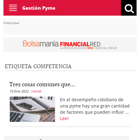
Toggle
Gestión Pyme
navigation
Publicidad
ETIQUETA:
COMPETENCIA
Tres cosas comunes que...
19 Ene 2022
nvindi
En el desempeño cotidiano de
una pyme hay una gran cantidad
de factores que pueden influir …
Leer