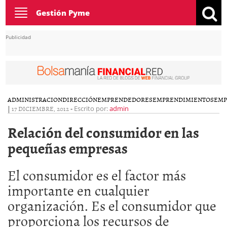
Toggle
Gestión Pyme
navigation
Publicidad
ADMINISTRACION
DIRECCIÓN
EMPRENDEDORES
EMPRENDIMIENTOS
EMP
|
17 DICIEMBRE, 2012
-
Escrito por:
admin
Relación del consumidor en las
pequeñas empresas
El consumidor es el factor más
importante en cualquier
organización. Es el consumidor que
proporciona los recursos de