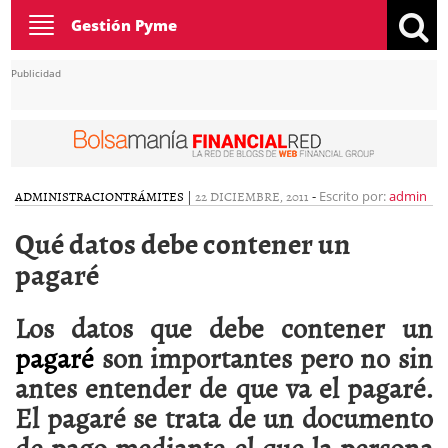
Toggle
Gestión Pyme
navigation
Publicidad
ADMINISTRACION
TRÁMITES
|
22 DICIEMBRE, 2011
-
Escrito por:
admin
Qué datos debe contener un
pagaré
Los datos que debe contener un
pagaré
son importantes pero no sin
antes entender de que va el pagaré.
El pagaré se trata de un documento
de pago mediante el que la persona