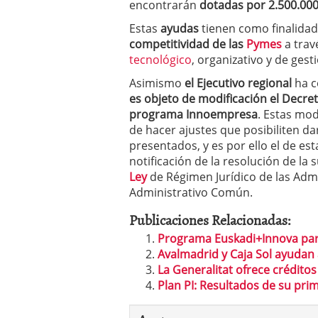
encontrarán
dotadas por 2.500.000
errores
abril 10, 2025
Estas
ayudas
tienen como finalida
competitividad de las
Pymes
a trav
tecnológico
, organizativo y de gest
Asimismo
el Ejecutivo regional
ha c
es objeto de modificación el Decret
programa Innoempresa
. Estas mod
de hacer ajustes que posibiliten da
presentados, y es por ello el de es
notificación de la resolución de la
Ley
de Régimen Jurídico de las Adm
Administrativo Común.
Publicaciones Relacionadas:
Programa Euskadi+Innova par
Avalmadrid y Caja Sol ayudan
La Generalitat ofrece crédito
Plan PI: Resultados de su pri