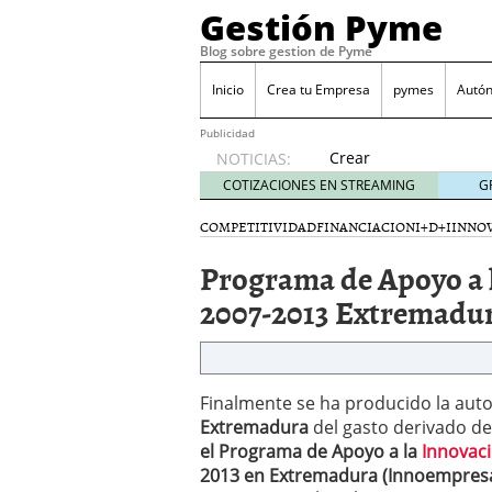
Gestión Pyme
Blog sobre gestion de Pyme
Inicio
Crea tu Empresa
pymes
Autó
Publicidad
Crear
NOTICIAS:
empresa
COTIZACIONES EN STREAMING
G
online vs
proceso
COMPETITIVIDAD
FINANCIACION
I+D+I
INNO
tradicional:
Programa de Apoyo a 
ventajas
reales
2007-2013 Extremadu
para
pymes
mayo 29,
2026
Sobres de cartón: una i
Finalmente se ha producido la auto
septiembre 4, 2025
Extremadura
del gasto derivado de
Cómo convertir tu nego
el Programa de Apoyo a la
Innovac
Los CRM: Impulsores de
2013 en Extremadura (Innoempres
Reubicación internacion