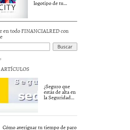
logotipo de tu...
r en todo FINANCIALRED con
le
d
5 ARTÍCULOS
¿Seguro que
estás de alta en
la Seguridad...
Cómo averiguar tu tiempo de paro