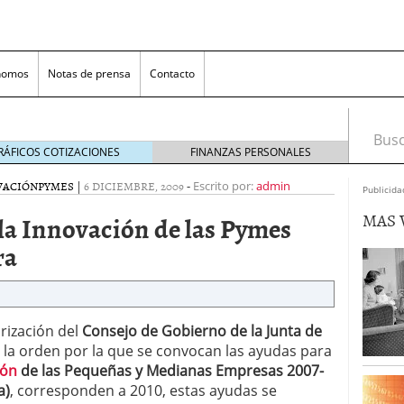
nomos
Notas de prensa
Contacto
Busca
RÁFICOS COTIZACIONES
FINANZAS PERSONALES
VACIÓN
PYMES
|
6 DICIEMBRE, 2009
-
Escrito por:
admin
Publicida
MAS 
la Innovación de las Pymes
ra
nversión rentable para las pymes que venden online
rización del
Consejo de Gobierno de la Junta de
 la orden por la que se convocan las
ayudas para
cio en un ecommerce exitoso
junio 20, 2025
ión
de las Pequeñas y Medianas Empresas 2007-
 la Transformación Empresarial
mayo 14, 2025
a)
, corresponden a 2010, estas ayudas se
al: guía rápida para trasladar empleados sin