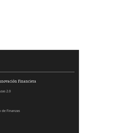
nnovación Financiera
zas 2.0
 de Finanzas