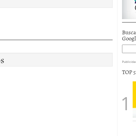
Busca
Goog
os
Publicida
TOP 