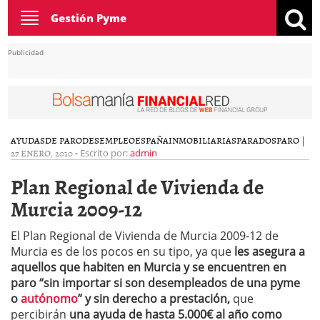
Toggle
Gestión Pyme
navigation
Publicidad
AYUDAS
DE PARO
DESEMPLEO
ESPAÑA
INMOBILIARIAS
PARADOS
PARO
|
27 ENERO, 2010
-
Escrito por:
admin
Plan Regional de Vivienda de
Murcia 2009-12
El Plan Regional de Vivienda de Murcia 2009-12 de
Murcia es de los pocos en su tipo, ya que
les asegura a
aquellos que habiten en Murcia y se encuentren en
paro “sin importar si son desempleados de una pyme
o
autónomo
” y sin derecho a prestación,
que
percibirán
una ayuda de hasta 5.000€ al año como