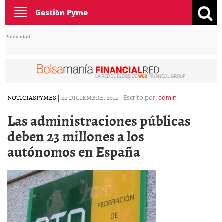
Toggle
Gestión Pyme
navigation
Publicidad
NOTICIAS
PYMES
|
22 DICIEMBRE, 2012
-
Escrito por:
admin
Las administraciones públicas
deben 23 millones a los
autónomos en España