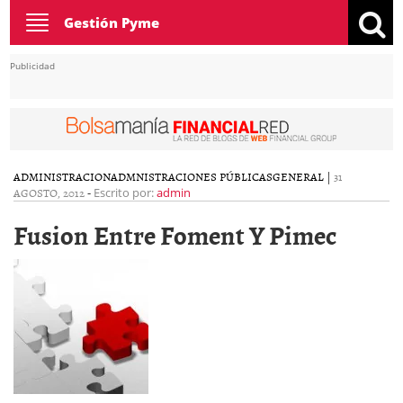
Toggle
Gestión Pyme
navigation
Publicidad
ADMINISTRACION
ADMNISTRACIONES PÚBLICAS
GENERAL
|
31
AGOSTO, 2012
-
Escrito por:
admin
Fusion Entre Foment Y Pimec