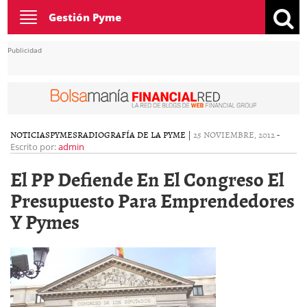
Toggle
Gestión Pyme
navigation
Publicidad
NOTICIAS
PYMES
RADIOGRAFÍA DE LA PYME
|
25 NOVIEMBRE, 2012
-
Escrito por:
admin
El PP Defiende En El Congreso El
Presupuesto Para Emprendedores
Y Pymes