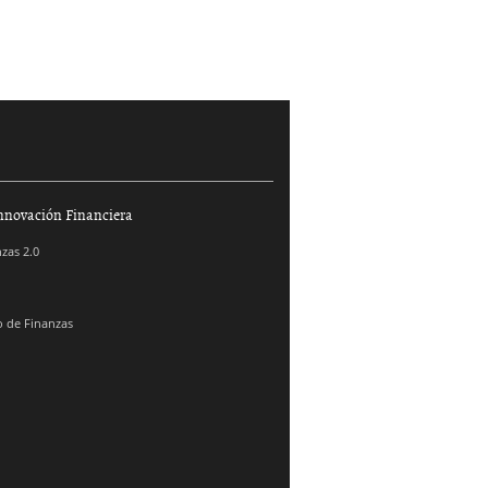
nnovación Financiera
zas 2.0
 de Finanzas