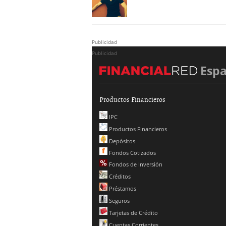
Publicidad
Publicidad
Esp
Productos Financieros
IPC
Productos Financieros
Depósitos
Fondos Cotizados
Fondos de Inversión
Créditos
Préstamos
Seguros
Tarjetas de Crédito
Cuentas Corrientes