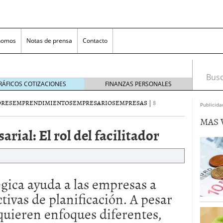
nomos
Notas de prensa
Contacto
Busca
RÁFICOS COTIZACIONES
FINANZAS PERSONALES
RES
EMPRENDIMIENTOS
EMPRESARIOS
EMPRESAS
|
8
Publicida
MAS 
ial: El rol del facilitador
égica ayuda a las empresas a
nversión rentable para las pymes que venden online
ivas de planificación. A pesar
cio en un ecommerce exitoso
junio 20, 2025
quieren enfoques diferentes,
 la Transformación Empresarial
mayo 14, 2025
al: guía rápida para trasladar empleados sin