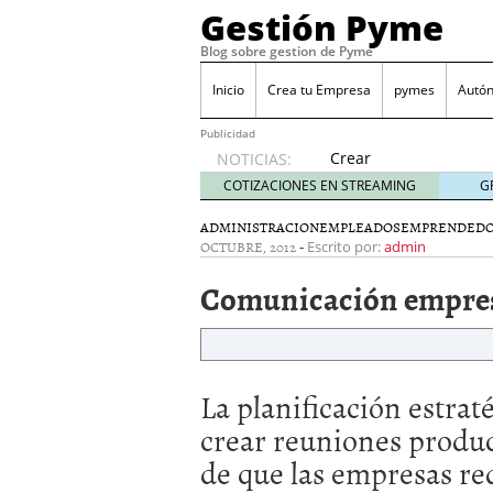
Gestión Pyme
Blog sobre gestion de Pyme
Inicio
Crea tu Empresa
pymes
Autó
Publicidad
Crear
NOTICIAS:
empresa
COTIZACIONES EN STREAMING
G
online vs
proceso
ADMINISTRACION
EMPLEADOS
EMPRENDEDO
OCTUBRE, 2012
-
tradicional:
Escrito por:
admin
ventajas
Comunicación empresar
reales
para
pymes
mayo 29,
2026
La planificación estrat
Sobres de cartón: una i
septiembre 4, 2025
crear reuniones product
Cómo convertir tu nego
de que las empresas re
Los CRM: Impulsores de
Reubicación internacion