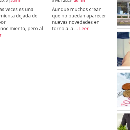
 2010
admin
9 Nov 2009
admin
s veces es una
Aunque muchos crean
mienta dejada de
que no puedan aparecer
por
nuevas novedades en
nocimiento, pero al
torno a la …
Leer
r