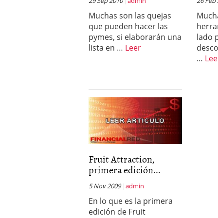
29 Sep 2010
admin
26 Feb
errores
abril 10, 2025
Muchas son las quejas
Mucha
que pueden hacer las
herra
pymes, si elaborarán una
lado 
lista en …
Leer
desco
…
Lee
Fruit Attraction,
primera edición...
5 Nov 2009
admin
En lo que es la primera
edición de Fruit