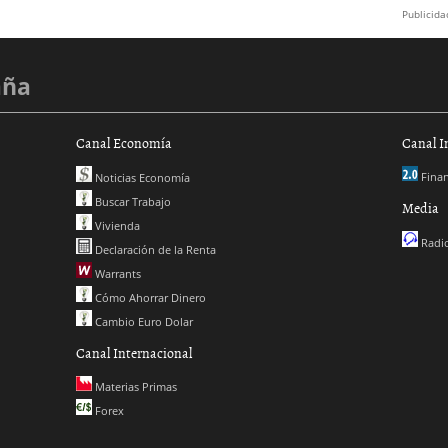
Publicida
aña
Canal Economía
Canal I
Finan
Noticias Economía
Buscar Trabajo
Media
Vivienda
Radio
Declaración de la Renta
Warrants
Cómo Ahorrar Dinero
Cambio Euro Dolar
Canal Internacional
Materias Primas
Forex