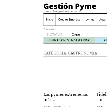
Gestión Pyme
Blog sobre gestion de Pyme
Inicio
Crea tu Empresa
pymes
Autó
Publicidad
Crear
NOTICIAS:
empresa
COTIZACIONES EN STREAMING
G
online vs
proceso
CATEGORÍA:
GASTRONOMÍA
tradicional:
ventajas
reales
para
pymes
mayo 29,
2026
Sobres de cartón: una i
septiembre 4, 2025
Las pymes extremeñas
Fidel
Cómo convertir tu nego
más...
sms
Los CRM: Impulsores de
Reubicación internacion