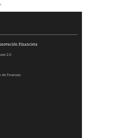
d
nnovación Financiera
zas 2.0
 de Finanzas