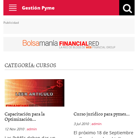
Toggle
Gestión Pyme
navigation
Publicidad
CATEGORÍA:
CURSOS
Capacitación para la
Curso jurídico para pymes...
Optimización...
3 Jul 2010
admin
12 Nov 2010
admin
El próximo 18 de Septiembre
Las PyMEs deben dar un