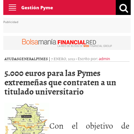
Toggle
Gestión Pyme
navigation
Publicidad
AYUDAS
GENERAL
PYMES
|
7 ENERO, 2013
-
Escrito por:
admin
5.000 euros para las Pymes
extremeñas que contraten a un
titulado universitario
Con el objetivo de