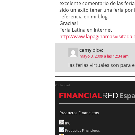
excelente comentario de las feri
sido un exito tener una feria por
referencia en mi blog.
Gracias!
Feria Latina en Internet
http://www.lapaginamasvisitada
camy
dice:
mayo 3, 2009 a las 12:34 am
las ferias virtuales son para e
Publicidad
Esp
Productos Financieros
IPC
Productos Financieros