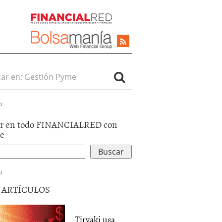
r en:
d
r en todo FINANCIALRED con
le
d
5 ARTÍCULOS
Tiryaki usa