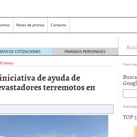
nomos
Notas de prensa
Contacto
Busca
RÁFICOS COTIZACIONES
FINANZAS PERSONALES
R News
Publicida
iniciativa de ayuda de
Busca
Goog
evastadores terremotos en
Publicida
TOP 