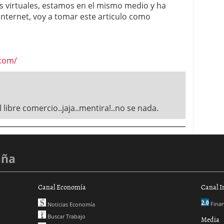
as virtuales, estamos en el mismo medio y ha
 internet, voy a tomar este articulo como
.com/
l libre comercio..jaja..mentira!..no se nada.
aña
Canal Economía
Canal I
Finan
Noticias Economía
Buscar Trabajo
Media