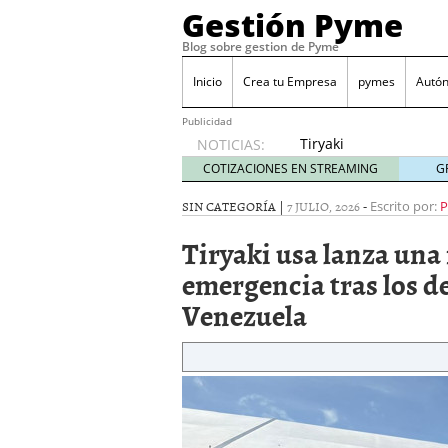
Gestión Pyme
Blog sobre gestion de Pyme
Inicio
Crea tu Empresa
pymes
Autó
Publicidad
Tiryaki
NOTICIAS:
usa
COTIZACIONES EN STREAMING
G
lanza
una
SIN CATEGORÍA |
7 JULIO, 2026
-
Escrito por:
P
iniciativa
Tiryaki usa lanza una 
de
ayuda
emergencia tras los d
de
Venezuela
emergencia
tras los
devastadores
terremotos
en
Venezuela
julio 7,
2026